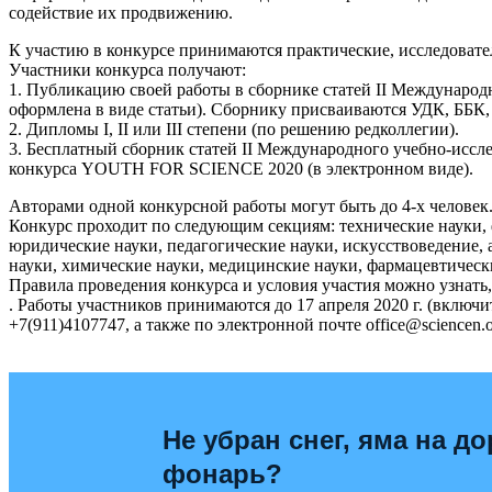
содействие их продвижению.
К участию в конкурсе принимаются практические, исследоват
Участники конкурса получают:
1. Публикацию своей работы в сборнике статей II Междунаро
оформлена в виде статьи). Сборнику присваиваются УДК, ББК,
2. Дипломы I, II или III степени (по решению редколлегии).
3. Бесплатный сборник статей II Международного учебно-иссл
конкурса YOUTH FOR SCIENCE 2020 (в электронном виде).
Авторами одной конкурсной работы могут быть до 4-х человек.
Конкурс проходит по следующим секциям: технические науки, 
юридические науки, педагогические науки, искусствоведение, а
науки, химические науки, медицинские науки, фармацевтическ
Правила проведения конкурса и условия участия можно узнать
. Работы участников принимаются до 17 апреля 2020 г. (включи
+7(911)4107747, а также по электронной почте office@sciencen.o
Не убран снег, яма на до
фонарь?