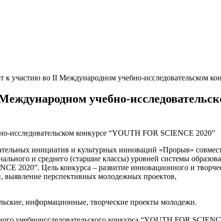
 к участию во II Международном учебно-исследовательском 
I Международном учебно-исследовател
вательных инициатив и культурных инноваций «Прорыв» совмес
ального и среднего (старшие классы) уровней системы образова
CE 2020”. Цель конкурса – развитие инновационного и творче
й, выявление перспективных молодежных проектов,
ельские, информационные, творческие проекты молодежи.
дного учебноисследовательского конкурса “YOUTH FOR SCIENCE