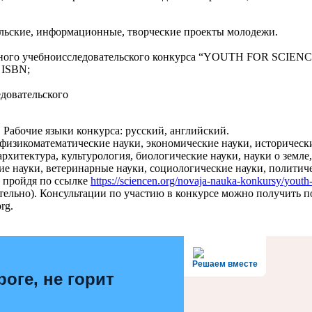
ельские, информационные, творческие проекты молодежи.
дного учебноисследовательского конкурса “YOUTH FOR SCIENCE
 ISBN;
едовательского
 Рабочие языки конкурса: русский, английский.
физикоматематические науки, экономические науки, исторически
рхитектура, культурология, биологические науки, науки о земле
ие науки, ветеринарные науки, социологические науки, политиче
, пройдя по ссылке
https://sciencen.org/novaja-nauka-konkursy/youth
тельно). Консультации по участию в конкурсе можно получить по
rg.
Решаем вместе
роге, не горит