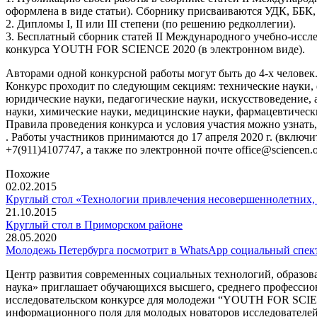
оформлена в виде статьи). Сборнику присваиваются УДК, ББК,
2. Дипломы I, II или III степени (по решению редколлегии).
3. Бесплатный сборник статей II Международного учебно-иссл
конкурса YOUTH FOR SCIENCE 2020 (в электронном виде).
Авторами одной конкурсной работы могут быть до 4-х человек.
Конкурс проходит по следующим секциям: технические науки, 
юридические науки, педагогические науки, искусствоведение, а
науки, химические науки, медицинские науки, фармацевтическ
Правила проведения конкурса и условия участия можно узнать
. Работы участников принимаются до 17 апреля 2020 г. (включи
+7(911)4107747, а также по электронной почте office@sciencen.o
Похожие
02.02.2015
Круглый стол «Технологии привлечения несовершеннолетних, в
21.10.2015
Круглый стол в Приморском районе
28.05.2020
Молодежь Петербурга посмотрит в WhatsApp социальный спект
Центр развития современных социальных технологий, образо
наука» приглашает обучающихся высшего, среднего профессион
исследовательском конкурсе для молодежи “YOUTH FOR SCIEN
информационного поля для молодых новаторов исследователе