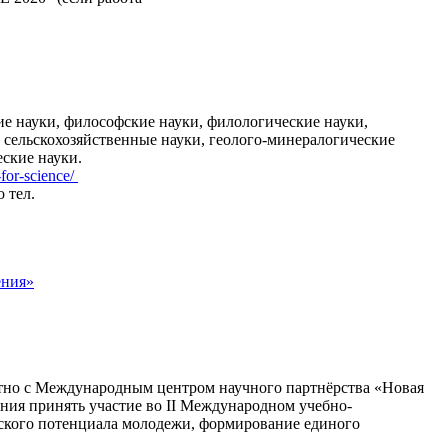
е науки, философские науки, филологические науки,
, сельскохозяйственные науки, геолого-минералогические
ские науки.
-for-science/
 тел.
ения»
тно с Международным центром научного партнёрства «Новая
ния принять участие во II Международном учебно-
ского потенциала молодежи, формирование единого