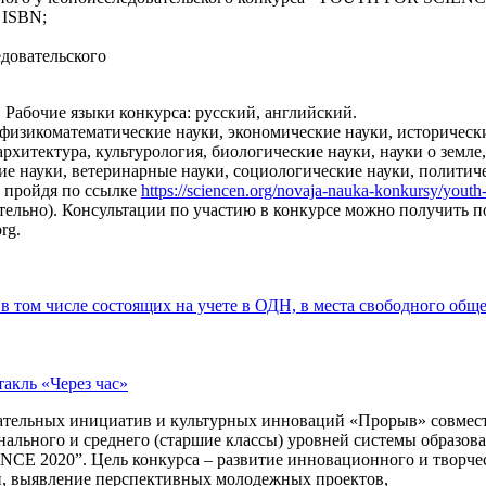
 ISBN;
едовательского
 Рабочие языки конкурса: русский, английский.
физикоматематические науки, экономические науки, исторически
рхитектура, культурология, биологические науки, науки о земле
ие науки, ветеринарные науки, социологические науки, политиче
, пройдя по ссылке
https://sciencen.org/novaja-nauka-konkursy/youth
тельно). Консультации по участию в конкурсе можно получить по
rg.
 том числе состоящих на учете в ОДН, в места свободного общ
акль «Через час»
вательных инициатив и культурных инноваций «Прорыв» совмес
ального и среднего (старшие классы) уровней системы образова
CE 2020”. Цель конкурса – развитие инновационного и творче
й, выявление перспективных молодежных проектов,