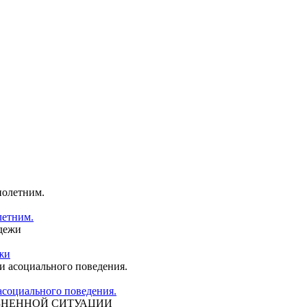
летним.
жи
асоциального поведения.