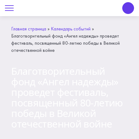
О Центре «КОНТАКТ»
Руководство
Главная страница
»
Календарь событий
»
Благотворительный фонд «Ангел надежды» проведет
Профсоюз
фестиваль, посвященный 80-летию победы в Великой
отечественной войне
История
Благотворительный
Документы
фонд «Ангел надежды»
Пресс-центр
проведет фестиваль,
посвященный 80-летию
Вакансии
победы в Великой
Контакты
отечественной войне