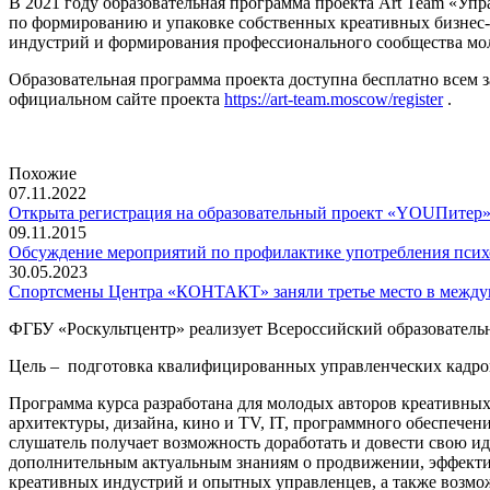
В 2021 году образовательная программа проекта Art Team «Уп
по формированию и упаковке собственных креативных бизнес-
индустрий и формирования профессионального сообщества мол
Образовательная программа проекта доступна бесплатно всем 
официальном сайте проекта
https://art-team.moscow/register
.
Похожие
07.11.2022
Открыта регистрация на образовательный проект «YOUПитер
09.11.2015
Обсуждение мероприятий по профилактике употребления псих
30.05.2023
Спортсмены Центра «КОНТАКТ» заняли третье место в между
ФГБУ «Роскультцентр» реализует Всероссийский образовательн
Цель – подготовка квалифицированных управленческих кадров
Программа курса разработана для молодых авторов креативных
архитектуры, дизайна, кино и TV, IT, программного обеспечени
слушатель получает возможность доработать и довести свою ид
дополнительным актуальным знаниям о продвижении, эффектив
креативных индустрий и опытных управленцев, а также возмо