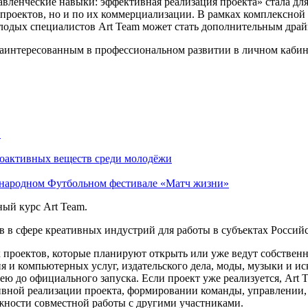
равленческие навыки: эффективная реализация проекта» стала д
проектов, но и по их коммерциализации. В рамках комплексной
одых специалистов Art Team может стать дополнительным драй
заинтересованным в профессиональном развитии в личном кабин
»
оактивных веществ среди молодёжи
народном Футбольном фестивале «Матч жизни»
ый курс Art Team.
 в сфере креативных индустрий для работы в субъектах Россий
 проектов, которые планируют открыть или уже ведут собствен
я и компьютерных услуг, издательского дела, моды, музыки и ис
ею до официального запуска. Если проект уже реализуется, Art 
ной реализации проекта, формировании команды, управлении, 
жности совместной работы с другими участниками.