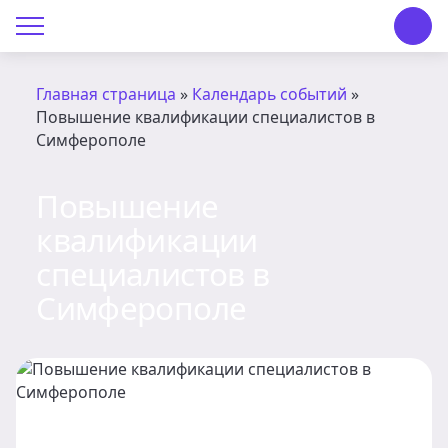
О Центре «КОНТАКТ»
О Центре «КОНТАКТ»
Главная страница
»
Календарь событий
»
Повышение квалификации специалистов в
Руководство
Симферополе
Профсоюз
Повышение
квалификации
История
специалистов в
Документы
Симферополе
Пресс-центр
Вакансии
Контакты