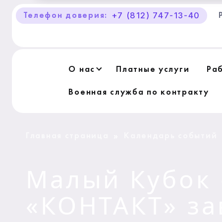
+7 (812) 747-13-40
Телефон доверия:
О Центре «КОНТАКТ»
Руководство
О нас
Платные услуги
Ра
Профсоюз
Военная служба по контракту
История
Документы
Главная страница
Календарь событий
»
Пресс-центр
Малый Кубок 
Вакансии
«КОНТАКТ» за
Контакты