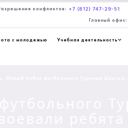
+7 (812) 747-29-51
Разрешение конфликтов:
Главный офис:
бота с молодежью
Учебная деятельность
Малый Кубок футбольного Турнира Центра
»
«КОНТАКТ» завоевали ребята из Выборгско
района
футбольного Ту
воевали ребята