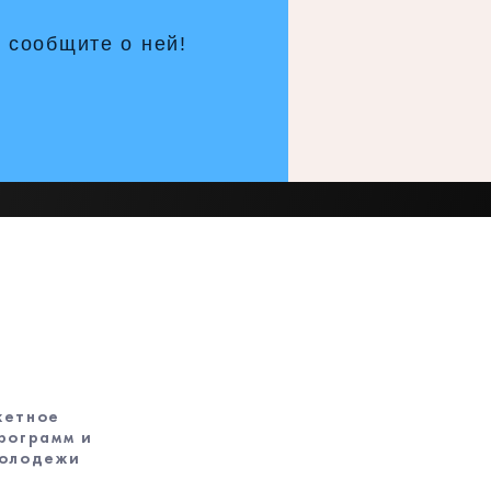
 сообщите о ней!
жетное
рограмм и
молодежи