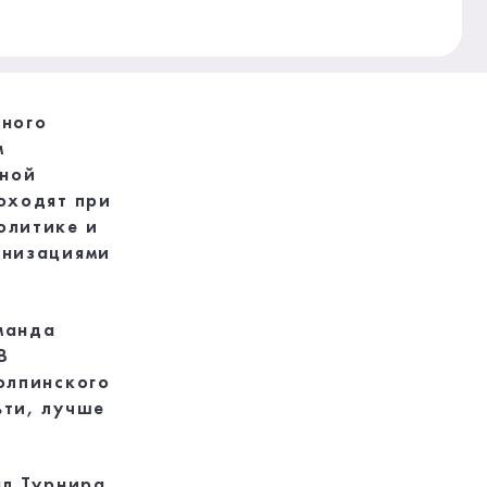
ьного
м
дной
оходят при
олитике и
анизациями
манда
В
олпинского
ьти, лучше
л Турнира.