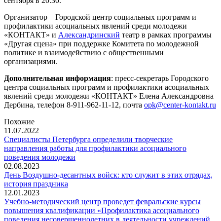
сентября в 20.30.
Организатор – Городской центр социальных программ и
профилактики асоциальных явлений среди молодежи
«КОНТАКТ» и
Александринский
театр в рамках программы
«Другая сцена» при поддержке Комитета по молодежной
политике и взаимодействию с общественными
организациями.
Дополнительная информация
: пресс-секретарь Городского
центра социальных программ и профилактики асоциальных
явлений среди молодежи «КОНТАКТ» Елена Александровна
Дербина, телефон 8-911-962-11-12, почта
opk@center-kontakt.ru
Похожие
11.07.2022
Специалисты Петербурга определили творческие
направления работы для профилактики асоциального
поведения молодежи
02.08.2023
День Воздушно-десантных войск: кто служит в этих отрядах,
история праздника
12.01.2023
Учебно-методический центр проведет февральские курсы
повышения квалификации «Профилактика асоциального
поведения несовершеннолетних в деятельности учреждений