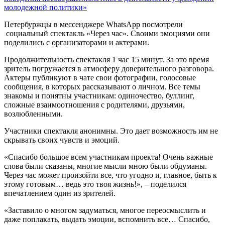
молодежной политики»
Петербуржцы в мессенджере WhatsApp посмотрели
социальный спектакль «Через час». Своими эмоциями они
поделились с организаторами и актерами.
Продолжительность спектакля 1 час 15 минут. За это время
зритель погружается в атмосферу доверительного разговора.
Актеры публикуют в чате свои фотографии, голосовые
сообщения, в которых рассказывают о личном. Все темы
знакомы и понятны участникам: одиночество, буллинг,
сложные взаимоотношения с родителями, друзьями,
возлюбленными.
Участники спектакля анонимны. Это дает возможность им не
скрывать своих чувств и эмоций.
«Спасибо большое всем участникам проекта! Очень важные
слова были сказаны, многие мысли мною были обдуманы.
Через час может произойти все, что угодно и, главное, быть к
этому готовым… ведь это твоя жизнь!», – поделился
впечатлением один из зрителей.
«Заставило о многом задуматься, многое переосмыслить и
даже поплакать, выдать эмоции, вспомнить все… Спасибо,