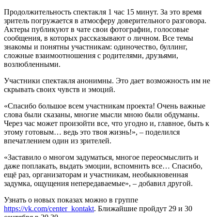
Продолжительность спектакля 1 час 15 минут. За это время
зритель погружается в атмосферу доверительного разговора.
Актеры публикуют в чате свои фотографии, голосовые
сообщения, в которых рассказывают о личном. Все темы
знакомы и понятны участникам: одиночество, буллинг,
сложные взаимоотношения с родителями, друзьями,
возлюбленными.
Участники спектакля анонимны. Это дает возможность им не
скрывать своих чувств и эмоций.
«Спасибо большое всем участникам проекта! Очень важные
слова были сказаны, многие мысли мною были обдуманы.
Через час может произойти все, что угодно и, главное, быть к
этому готовым… ведь это твоя жизнь!», – поделился
впечатлением один из зрителей.
«Заставило о многом задуматься, многое переосмыслить и
даже поплакать, выдать эмоции, вспомнить все… Спасибо,
ещё раз, организаторам и участникам, необыкновенная
задумка, ощущения непередаваемые», – добавил другой.
Узнать о новых показах можно в группе
https://vk.com/center_kontakt
. Ближайшие пройдут 29 и 30