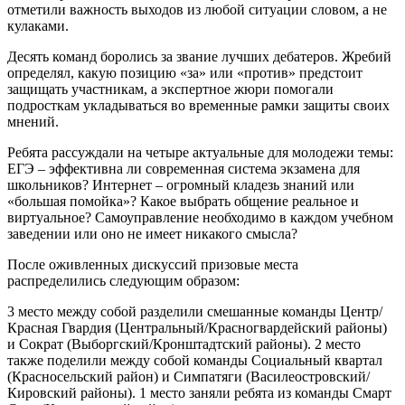
отметили важность выходов из любой ситуации словом, а не
кулаками.
Десять команд боролись за звание лучших дебатеров. Жребий
определял, какую позицию «за» или «против» предстоит
защищать участникам, а экспертное жюри помогали
подросткам укладываться во временные рамки защиты своих
мнений.
Ребята рассуждали на четыре актуальные для молодежи темы:
ЕГЭ – эффективна ли современная система экзамена для
школьников? Интернет – огромный кладезь знаний или
«большая помойка»? Какое выбрать общение реальное и
виртуальное? Самоуправление необходимо в каждом учебном
заведении или оно не имеет никакого смысла?
После оживленных дискуссий призовые места
распределились следующим образом:
3 место между собой разделили смешанные команды Центр/
Красная Гвардия (Центральный/Красногвардейский районы)
и Сократ (Выборгский/Кронштадтский районы). 2 место
также поделили между собой команды Социальный квартал
(Красносельский район) и Симпатяги (Василеостровский/
Кировский районы). 1 место заняли ребята из команды Смарт