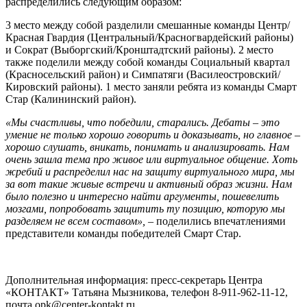
распределились следующим образом:
3 место между собой разделили смешанные команды Центр/
Красная Гвардия (Центральный/Красногвардейский районы)
и Сократ (Выборгский/Кронштадтский районы). 2 место
также поделили между собой команды Социальный квартал
(Красносельский район) и Симпатяги (Василеостровский/
Кировский районы). 1 место заняли ребята из команды Смарт
Стар (Калининский район).
«Мы счастливы, что победили, старались. Дебаты – это
умение не только хорошо говорить и доказывать, но главное –
хорошо слушать, вникать, понимать и анализировать. Нам
очень зашла тема про живое или виртуальное общение. Хоть
жребий и распределил нас на защиту виртуального мира, мы
за вот такие живые встречи и активный образ жизни. Нам
было полезно и интересно найти аргументы, пошевелить
мозгами, попробовать защитить ту позицию, которую мы
разделяем не всем составом»,
– поделились впечатлениями
представители команды победителей Смарт Стар.
Дополнительная информация: пресс-секретарь Центра
«КОНТАКТ» Татьяна Мызникова, телефон 8-911-962-11-12,
почта opk@center-kontakt.ru