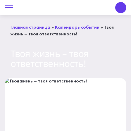
О Центре «КОНТАКТ»
Руководство
Главная страница
»
Календарь событий
»
Твоя
жизнь – твоя ответственность!
Профсоюз
Твоя жизнь – твоя
История
ответственность!
Документы
Пресс-центр
Вакансии
Контакты