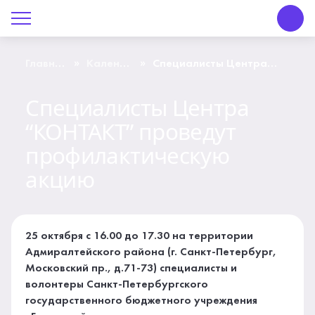
О Центре «КОНТАКТ»
Руководство
»
»
Главная
Календарь
Специалисты Центра
страница
событий
“КОНТАКТ” проведут
профилактическую
Профсоюз
акцию
Специалисты Центра
“КОНТАКТ” проведут
История
профилактическую
Документы
акцию
Пресс-центр
Вакансии
25 октября с 16.00 до 17.30 на территории
Адмиралтейского района (г. Санкт-Петербург,
Контакты
Московский пр., д.71-73) специалисты и
волонтеры Санкт-Петербургского
государственного бюджетного учреждения