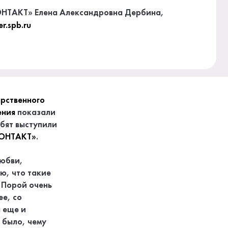
КОНТАКТ» Елена Александровна Дербина,
r.spb.ru
арственного
ения
показали
бят выступили
КОНТАКТ»
.
любви,
ю, что такие
 Порой очень
ее, со
а еще и
 было, чему