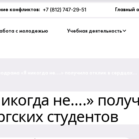
+7 (812) 747-29-51
ние конфликтов:
Главный 
абота с молодежью
Учебная деятельность
одрама «Я никогда не….» получила отклик в сердцах
рбургских студентов
икогда не….» получ
ргских студентов