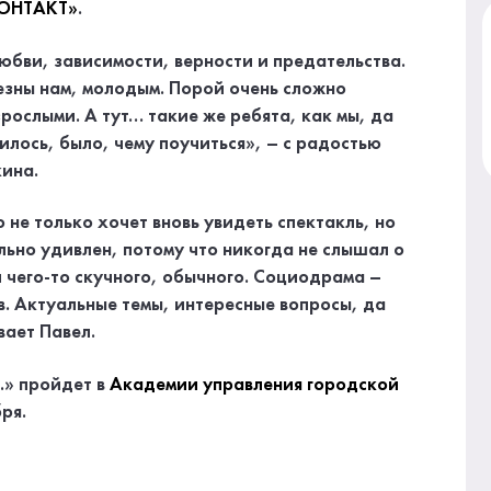
КОНТАКТ»
.
юбви, зависимости, верности и предательства.
езны нам, молодым. Порой очень сложно
зрослыми. А тут… такие же ребята, как мы, да
илось, было, чему поучиться», – с радостью
кина.
 не только хочет вновь увидеть спектакль, но
ильно удивлен, потому что никогда не слышал о
 чего-то скучного, обычного. Социодрама –
ов. Актуальные темы, интересные вопросы, да
вает Павел.
…» пройдет в
Академии управления городской
ря.