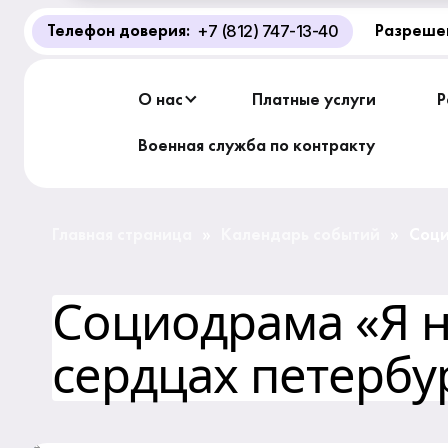
+7 (812) 747-13-40
Телефон доверия:
Разреше
О Центре «КОНТАКТ»
Руководство
О нас
Платные услуги
Р
Профсоюз
Военная служба по контракту
История
Главная страница
Календарь событий
Соци
»
»
Документы
пете
Социодрама «Я н
Пресс-центр
сердцах петербу
Вакансии
Контакты