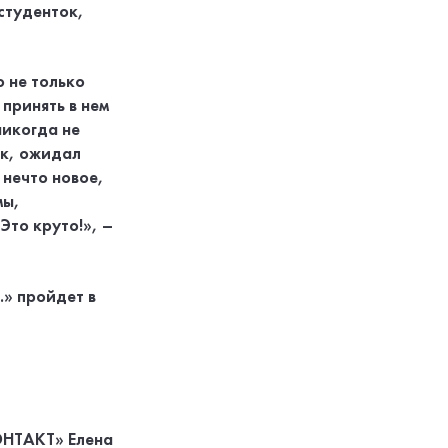
студенток,
о не только
 принять в нем
никогда не
ок, ожидал
 нечто новое,
мы,
Это круто!», –
» пройдет в
КОНТАКТ» Елена