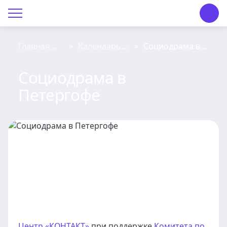
О Центре «КОНТАКТ»
Руководство
»
»
Главная
Календарь
Социодрама в
страница
событий
Петергофе
Профсоюз
Социодрама в
Петергофе
История
Документы
Пресс-центр
Вакансии
Контакты
Центр «КОНТАКТ»
при поддержке
Комитета по