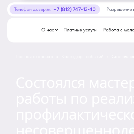
+7 (812) 747-13-40
Телефон доверия:
Разрешение 
О Центре «КОНТАКТ»
Руководство
О нас
Платные услуги
Работа с мол
Профсоюз
Главная страница
Календарь событий
Состоялся
»
»
История
реализаци
отношении
положени
Состоялся масте
Документы
работы по реал
Пресс-центр
профилактическ
Вакансии
несовершенноле
Контакты