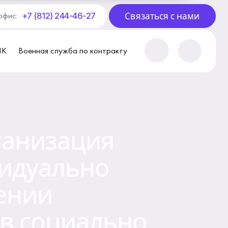
Связаться с нами
+7 (812) 244-46-27
офис:
ПК
Военная служба по контракту
рганизация
видуально
ении
в социально