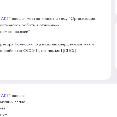
ТАКТ”
прошел мастер-класс на тему “Организация
актической работы в отношении
сном положении”.
екретари Комиссии по делам несовершеннолетних и
ники районных ОССНП, начальник ЦСПСД
ТАКТ”
прошел
лизации плана
нии
сном