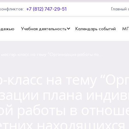
+7 (812) 747-29-51
конфликтов:
Главный 
одежью
Учебная деятельность
Календарь событий
М
 мастер-класс на тему “Организация работы по
и плана индивидуально профилактической работы в
 несовершеннолетних находящихся в социально опасном
и”
р-класс на тему “О
изации плана инди
ой работы в отнош
тних находящихся 