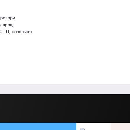
кретари
х прав,
СНП, начальник