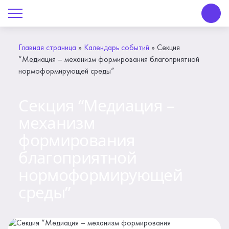
О Центре «КОНТАКТ»
Руководство
Главная страница
»
Календарь событий
»
Секция
“Медиация – механизм формирования благоприятной
Профсоюз
нормоформирующей среды”
История
Секция “Медиация –
Документы
механизм
формирования
Пресс-центр
благоприятной
Вакансии
нормоформирующей
среды”
Контакты