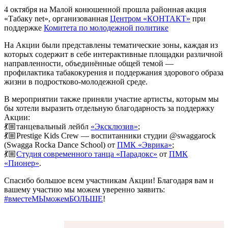
4 октября на Малой конюшенной прошла районная акция
«Табаку net», организованная
Центром «КОНТАКТ»
при
поддержке
Комитета по молодежной политике
На Акции были представлены тематические зоны, каждая из
которых содержит в себе интерактивные площадки различной
направленности, объединённые общей темой —
профилактика табакокурения и поддержания здорового образа
жизни в подростково-молодежной среде.
В мероприятии также приняли участие артисты, которым мы
бы хотели выразить отдельную благодарность за поддержку
Акции:
💃🏼танцевальный лейбл
«Эксклюзив»
;
💃🏼Prestige Kids Crew — воспитанники студии @swaggarock
(Swagga Rocka Dance School) от
ПМК «Эврика»
;
💃🏼
Студия современного танца «Парадокс»
от
ПМК
«Пионер»
.
Спасибо большое всем участникам Акции! Благодаря вам и
вашему участию мы можем уверенно заявить:
#вместеМЫможемБОЛЬШЕ
!