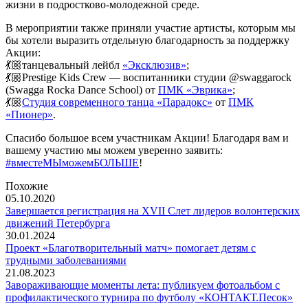
жизни в подростково-молодежной среде.
В мероприятии также приняли участие артисты, которым мы
бы хотели выразить отдельную благодарность за поддержку
Акции:
💃🏼танцевальный лейбл
«Эксклюзив»
;
💃🏼Prestige Kids Crew — воспитанники студии @swaggarock
(Swagga Rocka Dance School) от
ПМК «Эврика»
;
💃🏼
Студия современного танца «Парадокс»
от
ПМК
«Пионер»
.
Спасибо большое всем участникам Акции! Благодаря вам и
вашему участию мы можем уверенно заявить:
#вместеМЫможемБОЛЬШЕ
!
Похожие
05.10.2020
Завершается регистрация на XVII Слет лидеров волонтерских
движений Петербурга
30.01.2024
Проект «Благотворительный матч» помогает детям с
трудными заболеваниями
21.08.2023
Завораживающие моменты лета: публикуем фотоальбом с
профилактического турнира по футболу «КОНТАКТ.Песок»