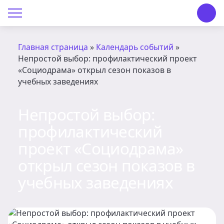
О Центре «КОНТАКТ»
Руководство
Главная страница
»
Календарь событий
»
Непростой выбор: профилактический проект
Профсоюз
«Социодрама» открыл сезон показов в
учебных заведениях
История
Непростой выбор:
Документы
профилактический
Пресс-центр
проект «Социодрама»
открыл сезон показов в
Вакансии
учебных заведениях
Контакты