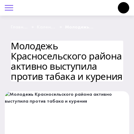
О Центре «КОНТАКТ»
Руководство
»
»
Главная
Календарь
Молодежь
страница
событий
Красносельского района
активно выступила
Профсоюз
против табака и курения
Молодежь
Красносельского района
История
активно выступила
Документы
против табака и курения
Пресс-центр
Вакансии
Контакты