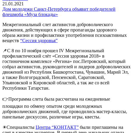
21.01.2021
Дом молодежи Санкт-Петербурга объявит победителей
флешмоба «Муза блокады»
Межрегиональный слет активистов добровольческого
движения, действующих в сфере пропаганды здорового
образа жизни и профилактики употребления психоактивных
веществ
“Сессия здоровья”
📌С 8 по 10 ноября прошел IV Межрегиональный
профилактический слёт «Сессия здоровья 2018» в
гостиничном комплексе «Регина» пос.Петровский, который
собрал активистов, руководителей и лидеров добровольческих
движений из Республик Башкортостана, Чувашии, Марий Эл,
а также Волгоградской, Пензенской, Саратовской,
Ульяновской и Кировской областей, а так же со всей
Республики Татарстан.
👉Программа слета была рассчитана на ежедневные
площадки по обмену опытом среди молодежных
добровольческих движений, где проводились мастер-классы,
панельные дискуссии, различные игры, квесты.
☀Специалисты
Центра “КОНТАКТ”
были приглашены на
слет в качестве экспертов. В первый день начальник отдела