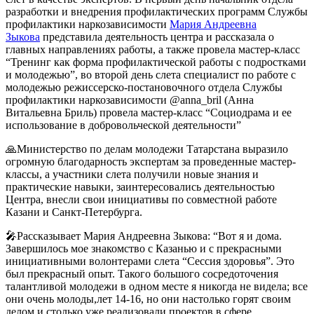
разработки и внедрения профилактических программ Службы
профилактики наркозависимости
Мария Андреевна
Зыкова
представила деятельность центра и рассказала о
главных направлениях работы, а также провела мастер-класс
“Тренинг как форма профилактической работы с подростками
и молодежью”, во второй день слета специалист по работе с
молодежью режиссерско-постановочного отдела Службы
профилактики наркозависимости @anna_bril (Анна
Витальевна Бриль) провела мастер-класс “Социодрама и ее
использование в добровольческой деятельности”
🙏Министерство по делам молодежи Татарстана выразило
огромную благодарность экспертам за проведенные мастер-
классы, а участники слета получили новые знания и
практические навыки, заинтересовались деятельностью
Центра, внесли свои инициативы по совместной работе
Казани и Санкт-Петербурга.
🎤Рассказывает Мария Андреевна Зыкова: “Вот я и дома.
Завершилось мое знакомство с Казанью и с прекрасными
инициативными волонтерами слета “Сессия здоровья”. Это
был прекрасный опыт. Такого большого сосредоточения
талантливой молодежи в одном месте я никогда не видела; все
они очень молоды,лет 14-16, но они настолько горят своим
делом и столько уже реализовали проектов в сфере