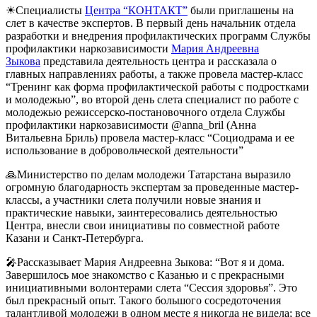
☀Специалисты
Центра “КОНТАКТ”
были приглашены на
слет в качестве экспертов. В первый день начальник отдела
разработки и внедрения профилактических программ Службы
профилактики наркозависимости
Мария Андреевна
Зыкова
представила деятельность центра и рассказала о
главных направлениях работы, а также провела мастер-класс
“Тренинг как форма профилактической работы с подростками
и молодежью”, во второй день слета специалист по работе с
молодежью режиссерско-постановочного отдела Службы
профилактики наркозависимости @anna_bril (Анна
Витальевна Бриль) провела мастер-класс “Социодрама и ее
использование в добровольческой деятельности”
🙏Министерство по делам молодежи Татарстана выразило
огромную благодарность экспертам за проведенные мастер-
классы, а участники слета получили новые знания и
практические навыки, заинтересовались деятельностью
Центра, внесли свои инициативы по совместной работе
Казани и Санкт-Петербурга.
🎤Рассказывает Мария Андреевна Зыкова: “Вот я и дома.
Завершилось мое знакомство с Казанью и с прекрасными
инициативными волонтерами слета “Сессия здоровья”. Это
был прекрасный опыт. Такого большого сосредоточения
талантливой молодежи в одном месте я никогда не видела; все