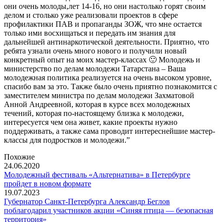
они очень молоды,лет 14-16, но они настолько горят своим
делом и столько уже реализовали проектов в сфере
профилактики ПАВ и пропаганды ЗОЖ, что мне остается
только ими восхищаться и передать им знания для
дальнейшей антинаркотической деятельности. Приятно, что
ребята узнали очень много нового и получили новый
конкретный опыт на моих мастер-классах 🙂 Молодежь и
министерство по делам молодежи Татарстана – Ваша
молодежная политика реализуется на очень высоком уровне,
спасибо вам за это. Также было очень приятно познакомится с
заместителем министра по делам молодежи Захматовой
Анной Андреевной, которая в курсе всех молодежных
течений, которая по-настоящему близка к молодежи,
интересуется чем она живет, какие проекты нужно
поддерживать, а также сама проводит интереснейшие мастер-
классы для подростков и молодежи.”
Похожие
24.06.2020
Молодежный фестиваль «Альтернатива» в Петербурге
пройдет в новом формате
19.07.2023
Губернатор Санкт-Петербурга Александр Беглов
поблагодарил участников акции «Синяя птица — безопасная
территория»