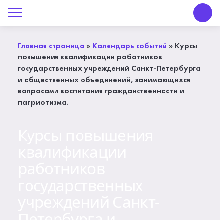
О Центре «КОНТАКТ»
Руководство
Главная страница
»
Календарь событий
»
Курсы
повышения квалификации работников
Профсоюз
государственных учреждений Санкт-Петербурга
и общественных объединений, занимающихся
История
вопросами воспитания гражданственности и
патриотизма.
Документы
Курсы повышения
Пресс-центр
квалификации
Вакансии
работников
государственных
Контакты
учреждений Санкт-
Петербурга и