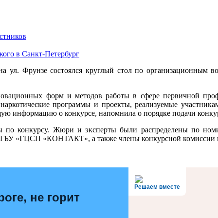
стников
кого в Санкт-Петербург
ул. Фрунзе состоялся круглый стол по организационным воп
новационных форм и методов работы в сфере первичной проф
наркотические программы и проекты, реализуемые участниками
щую информацию о конкурсе, напомнила о порядке подачи конку
ы по конкурсу. Жюри и эксперты были распределены по номи
Пб ГБУ «ГЦСП «КОНТАКТ», а также члены конкурсной комиссии 
Решаем вместе
роге, не горит