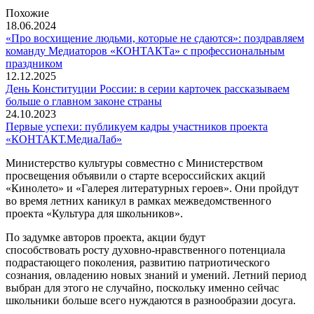
Похожие
18.06.2024
«Про восхищение людьми, которые не сдаются»: поздравляем
команду Медиаторов «КОНТАКТа» с профессиональным
праздником
12.12.2025
День Конституции России: в серии карточек рассказываем
больше о главном законе страны
24.10.2023
Первые успехи: публикуем кадры участников проекта
«КОНТАКТ.МедиаЛаб»
Министерство культуры совместно с Министерством
просвещения объявили о старте всероссийских акций
«Кинолето» и «Галерея литературных героев». Они пройдут
во время летних каникул в рамках межведомственного
проекта «Культура для школьников».
По задумке авторов проекта, акции будут
способствовать росту духовно-нравственного потенциала
подрастающего поколения, развитию патриотического
сознания, овладению новых знаний и умений. Летний период
выбран для этого не случайно, поскольку именно сейчас
школьники больше всего нуждаются в разнообразии досуга.