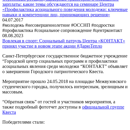
зарплаты: какие темы обсуждаются на семинаре Центра
«Профилактика асоциального поведения молодежи: ключевые
навыки и компетенции лиц, принимающих решения»
04.07.2017
#молодежь #несовершеннолетние #ОССНП #подростки
#профилактика #социальное сопровождение #центрконтакт
08.08.2023
Вовлекая в спорт: Социальный патруль Центра «КОНТАКТ»
принял участие в новом этапе акции #ДарюТепло
Санкт-Петербургское государственное бюджетное учреждение
“Городской центр социальных программ и профилактики
асоциальных явления среди молодежи “КОНТАКТ” объявляет
о завершении Городского патриотического Квеста.
Мероприятие прошло 24.05.2018 на площадке Межвузовского
студенческого городка, получилось интересным, зрелищным и
массовым.
“Обратная связь” от гостей и участников мероприятия, а
также подробный фототчет доступны в
официальной группе
Квеста
Победителями стали: