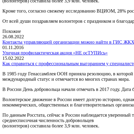
(волонтеров) составила более 3,9 млн. человек.
Кроме того, согласно свежему исследованию ВЦИОМ, 28% росси
От всей души поздравляем волонтеров с праздником и благод
Похожие
26.08.2022
Контакты управляющей организации можно найти в ГИС ЖК
01.11.2016
Уличная профилактическая акция «НЕ осТУПИсь»
15.02.2022
Как справиться с профессиональным выгоранием у специалис
В 1985 году Генассамблея ООН приняла резолюцию, в которой 
международный статус и отмечается во многих странах мира.
В России День добровольца начали отмечать в 2017 году. Дата 
Волонтерское движение в России имеет долгую историю, однак
некоммерческих, общественных и благотворительных организа
По данным Росстата, сейчас в России наблюдается уверенный т
среднесписочная численность добровольцев
(волонтеров) составила более 3,9 млн. человек.