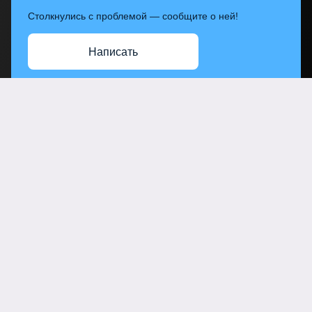
Столкнулись с проблемой — сообщите о ней!
Написать
Контакты
Главный офис
Санкт-Петербургское государственное бюджетное
учреждение «Городской центр социальных программ и
профилактики асоциальных явлений среди молодежи
«КОНТАКТ»
пн.-пт.
с 9.00 до 18.00
+7 (812) 244-46-27
196070, Санкт-Петербург ул.Фрунзе, д.4