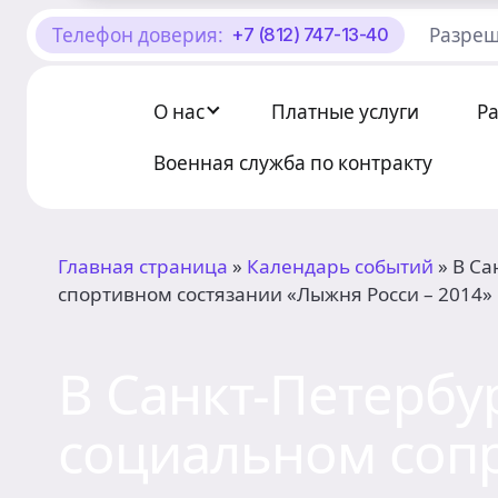
Телефон доверия:
Разреш
+7 (812) 747-13-40
О Центре «КОНТАКТ»
Руководство
О нас
Платные услуги
Р
Профсоюз
Военная служба по контракту
История
Главная страница
»
Календарь событий
»
В Са
Документы
спортивном состязании «Лыжня Росси – 2014»
Пресс-центр
В Санкт-Петербу
Вакансии
социальном соп
Контакты