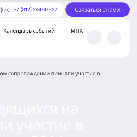
фис:
Связаться с нами
+7 (812) 244-46-27
Календарь событий
МПК
ном сопровождении приняли участие в
одящихся на
и участие в