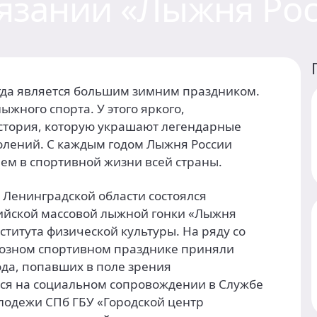
язании «Лыжня Рос
егда является большим зимним праздником.
жного спорта. У этого яркого,
стория, которую украшают легендарные
олений. С каждым годом Лыжня России
ем в спортивной жизни всей страны.
, Ленинградской области состоялся
сийской массовой лыжной гонки «Лыжня
ститута физической культуры. На ряду со
иозном спортивном празднике приняли
ода, попавших в поле зрения
ся на социальном сопровождении в Службе
лодежи СПб ГБУ «Городской центр