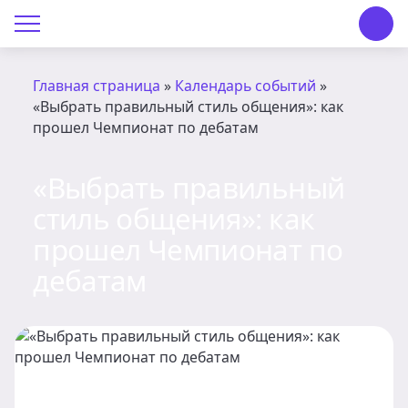
О Центре «КОНТАКТ»
О Центре «КОНТАКТ»
Главная страница
»
Календарь событий
»
«Выбрать правильный стиль общения»: как
Руководство
прошел Чемпионат по дебатам
Профсоюз
«Выбрать правильный
стиль общения»: как
История
прошел Чемпионат по
Документы
дебатам
Пресс-центр
Вакансии
Контакты